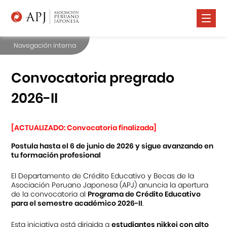
Navegación interna
Nosotros
Comunidad Nikkei
Convocatoria pregrado
Promoción Cultural
2026-II
Cursos
[ACTUALIZADO: Convocatoria finalizada]
Salud
Postula hasta el 6 de junio de 2026 y sigue avanzando en
tu formación profesional
Prensa
El Departamento de Crédito Educativo y Becas de la
Contáctanos
Asociación Peruano Japonesa (APJ) anuncia la apertura
de la convocatoria al
Programa de Crédito Educativo
para el semestre académico 2026-II
.
Esta iniciativa está dirigida a
estudiantes nikkei con alto
Portal APJ