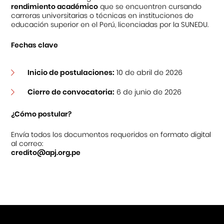
rendimiento académico
que se encuentren cursando
carreras universitarias o técnicas en instituciones de
Centro Cultural Peruano Japonés
educación superior en el Perú, licenciadas por la SUNEDU.
Fechas clave
Cursos
Museo de la Inmigración Japonesa
Inicio de postulaciones:
10 de abril de 2026
Fondo Editorial
Cierre de convocatoria:
6 de junio de 2026
Teatro Peruano Japonés
¿Cómo postular?
Envía todos los documentos requeridos en formato digital
al correo:
credito@apj.org.pe