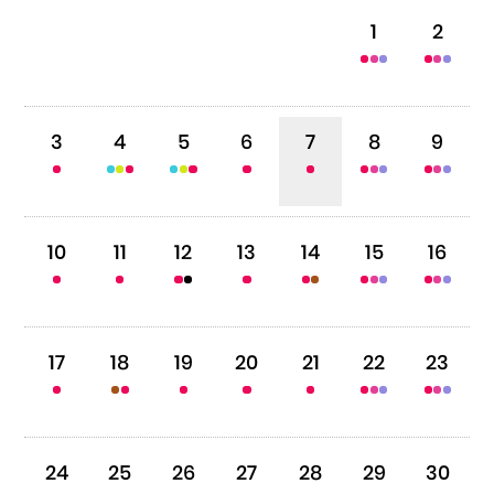
1
2
Cursos
Museo de la Inmigración Japonesa
3
4
5
6
7
8
9
Fondo Editorial
Teatro Peruano Japonés
10
11
12
13
14
15
16
17
18
19
20
21
22
23
24
25
26
27
28
29
30