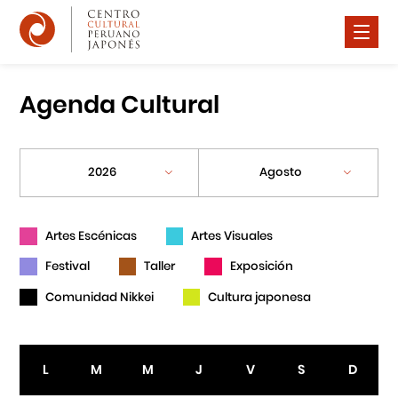
Nosotros
Agenda Cultural
Difusión Cultural
Cursos
2026
Agosto
Noticias
Premio Watanabe 2025
Artes Escénicas
Artes Visuales
Festival
Taller
Exposición
Contáctanos
Comunidad Nikkei
Cultura japonesa
Portal APJ
L
M
M
J
V
S
D
Centro Cultural Peruano Japonés