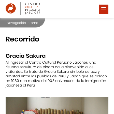
Navegación interna
Nosotros
Difusión Cultural
Recorrido
Cursos
Gracia Sakura
Noticias
Al ingresar al Centro Cultural Peruano Japonés, una
risueña escultura de piedra da la bienvenida a los
Premio Watanabe 2025
visitantes. Se trata de Gracia Sakura, símbolo de paz y
amistad entre los pueblos de Perú y Japón que se colocó
Contáctanos
en 1989 con motivo del 90.º aniversario de la inmigración
japonesa al Perú.
Portal APJ
Centro Cultural Peruano Japonés