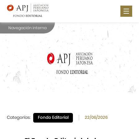
Navegación interna
Nosotros
Noticias
Publica con nosotros
Lugares de Venta
Catálogo
Contáctanos
Categorías:
Fondo Editorial
22/06/2026