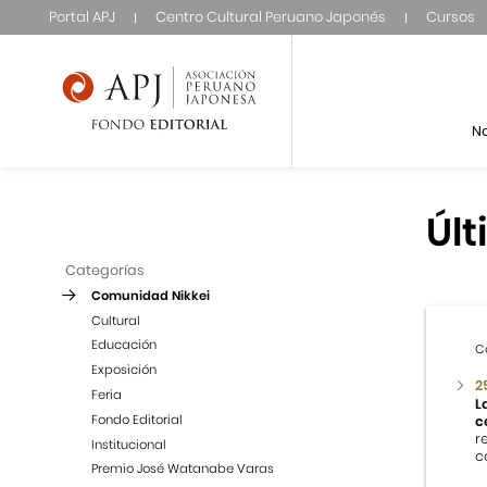
Portal APJ
Centro Cultural Peruano Japonés
Cursos
N
Últ
Categorías
Comunidad Nikkei
Cultural
Educación
C
Exposición
2
Feria
L
Fondo Editorial
c
r
Institucional
c
Premio José Watanabe Varas