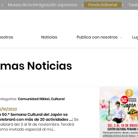
Museo de la Inmigración Japonesa
Fondo Editorial
Teat
osotros
Noticias
Publica con nosotros
Lu
imas Noticias
ategorías:
Comunidad Nikkei, Cultural
5/10/2022
a 50.ª Semana Cultural del Japón se
elebrará con más de 20 actividades ...:
Se
ealizará del 3 al 19 de noviembre. Tendrá
omo invitado especial al mú...