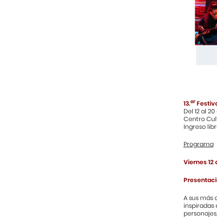
er
13.
Festiva
Del 12 al 2
Centro Cult
Ingreso lib
Programa
Viernes 12 
Presentaci
A sus más 
inspiradas 
personajes,