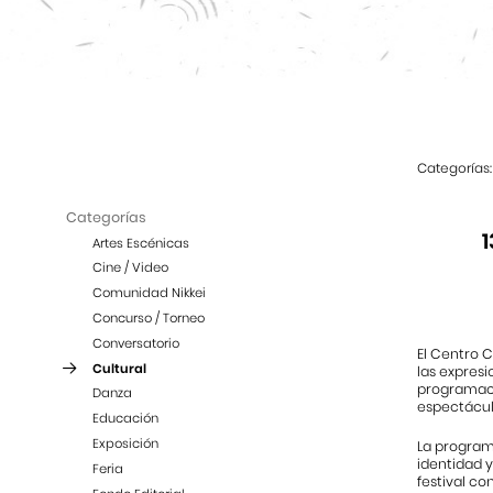
Categorías:
Categorías
1
Artes Escénicas
Cine / Video
Comunidad Nikkei
Concurso / Torneo
Conversatorio
El Centro C
Cultural
las expresi
programaci
Danza
espectáculo
Educación
Exposición
La program
identidad y
Feria
festival c