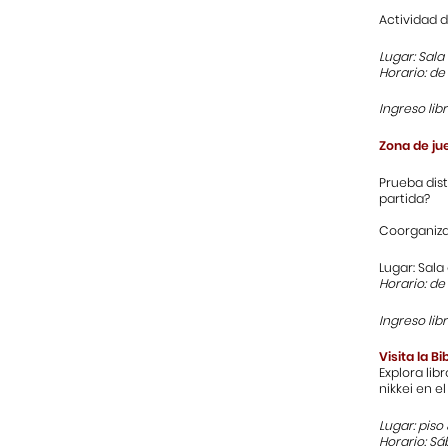
Actividad d
Lugar: Sal
Horario: de 
Ingreso lib
Zona de ju
Prueba dist
partida?
Coorganiza
Lugar: Sala 
Horario: de 
Ingreso lib
Visita la B
Explora lib
nikkei en el
Lugar: piso
Horario: Sá