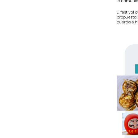
la comunid
El festival 
propuesta 
cuerda e hi