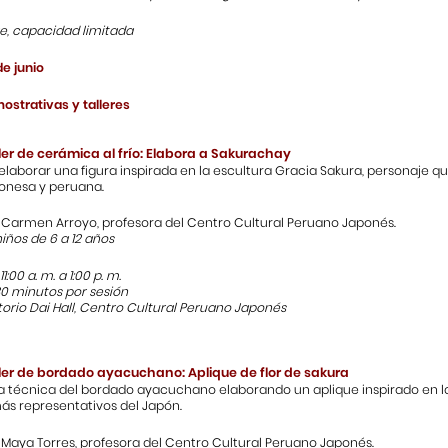
re, capacidad limitada
e junio
ostrativas y talleres
ler de cerámica al frío: Elabora a Sakurachay
elaborar una figura inspirada en la escultura Gracia Sakura, personaje 
ponesa y peruana.
 Carmen Arroyo, profesora del Centro Cultural Peruano Japonés.
niños de 6 a 12 años
1:00 a. m. a 1:00 p. m.
30 minutos por sesión
torio Dai Hall, Centro Cultural Peruano Japonés
ler de bordado ayacuchano: Aplique de flor de sakura
a técnica del bordado ayacuchano elaborando un aplique inspirado en la f
ás representativos del Japón.
 Maya Torres, profesora del Centro Cultural Peruano Japonés.