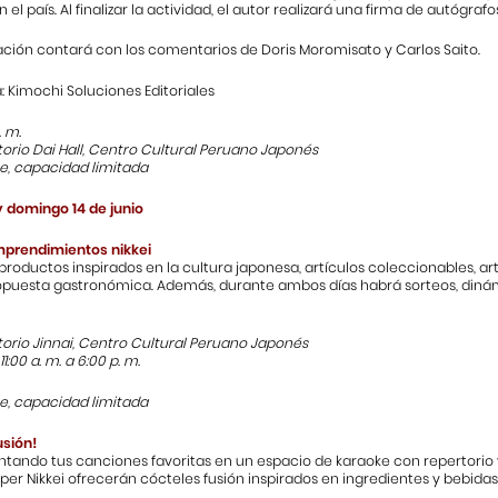
el país. Al finalizar la actividad, el autor realizará una firma de autógrafos
ación contará con los comentarios de Doris Moromisato y Carlos Saito.
 Kimochi Soluciones Editoriales
. m.
torio Dai Hall, Centro Cultural Peruano Japonés
re, capacidad limitada
y domingo 14 de junio
mprendimientos nikkei
roductos inspirados en la cultura japonesa, artículos coleccionables, a
opuesta gastronómica. Además, durante ambos días habrá sorteos, dinám
torio Jinnai, Centro Cultural Peruano Japonés
11:00 a. m. a 6:00 p. m.
re, capacidad limitada
usión!
antando tus canciones favoritas en un espacio de karaoke con repertorio
per Nikkei ofrecerán cócteles fusión inspirados en ingredientes y bebidas