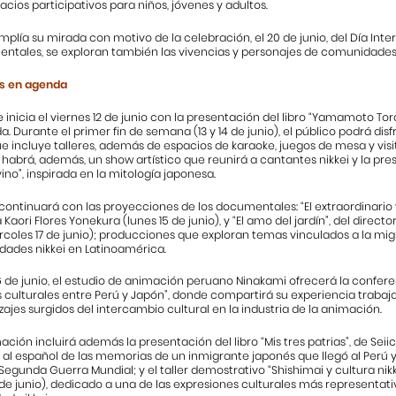
pacios participativos para niños, jóvenes y adultos.
 amplía su mirada con motivo de la celebración, el 20 de junio, del Día Inter
ntales, se exploran también las vivencias y personajes de comunidades 
s en agenda
se inicia el viernes 12 de junio con la presentación del li
bro “Yamamoto Torao
a. Durante el primer fin de semana (13 y 14 de junio), el público podrá d
e incluye ta
lleres, además de espacios de karaoke, juegos de mesa y visit
habrá, además, un show artístico que reunirá a cantantes nikkei y la pre
ino”, inspirada en la mitología japonesa.
ontinuará con las proyecciones de los documentales: “El extraordinario v
Kaori Flores Yonekura (lunes 15 de junio), y “El amo del jardín”, del direct
coles 17 de junio); producciones que exploran temas vinculados a la mig
dades nikkei en Latinoamérica.
6 de junio, el estudio de animación peruano Ninakami ofrecerá la confer
 culturales entre Perú y Japón”, donde compartirá su experiencia trabaj
zajes surgidos del intercambio cultural en la industria de la animación.
ción incluirá además la presentación del libro “Mis tres patrias”, de Seiich
 al español de las memorias de un inmigrante japonés que llegó al Perú 
Segunda Guerra Mundial; y el taller demostrativo “Shishimai y cultura ni
 de junio), dedicado a una de las expresiones culturales más representat