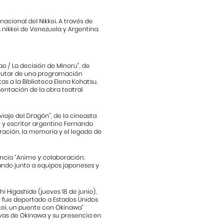
nacional del Nikkei. A través de
nikkei de Venezuela y Argentina.
 / La decisión de Minoru”, de
isfrutar de una programación
as a la Biblioteca Elena Kohatsu.
sentación de la obra teatral
iaje del Dragón”, de la cineasta
or y escritor argentino Fernando
ración, la memoria y el legado de
encia “Anime y colaboración:
ando junto a equipos japoneses y
i Higashide (jueves 18 de junio),
y fue deportado a Estados Unidos
kkei, un puente con Okinawa”
ivas de Okinawa y su presencia en