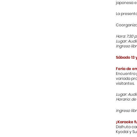
japonesa en 
La present
Coorganiza:
Hora: 7:30 p
Lugar: Audi
Ingreso lib
Sábado 13 
Feria de e
Encuentra p
variada pr
visitantes.
Lugar: Audi
Horario: de 
Ingreso lib
¡Karaoke f
Disfruta c
Kyodai y Su