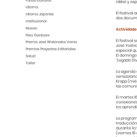
Fondo Editorial
nikkei y es
Idioma
El festival
Idioma Japonés
dos docume
Institucional
Museo
Actividade
Perú Ganbare
El festival 
Premio José Watanabe Varas
José Yoshid
Premios Proyectos Editoriales
especial qu
El domingo 
Salud
“Legado Div
Taller
La agenda c
venezolana 
Krapp (miér
las comuni
El martes 1
conexiones
los aprendi
La programa
traducción
durante la 
(viernes 19