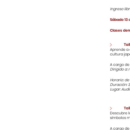
Ingreso lib
Sábado 13 d
Clases dem
Tal
Aprende a 
cultura ja
A cargo de
Dirigido a: 
Horario: de 1
Duración: 
Lugar: Audi
Tal
Descubre l
símbolos m
A cargo de