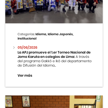
Centro Cultural Peruano Japonés
Cursos
Museo de la Inmigración Japonesa
Categorías:
Idioma, Idioma Japonés,
Institucional
Fondo Editorial
05/06/2026
La APJ promueve el 1.er Torneo Nacional de
Teatro Peruano Japonés
Jomo Karuta en colegios de Lima:
A través
del programa Gakkō e Ikō del departamento
de Difusión del Idioma...
Ver más