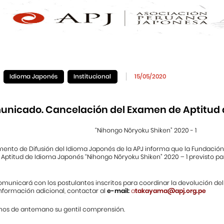
Idioma Japonés
Institucional
15/05/2020
nicado. Cancelación del Examen de Aptitud 
“Nihongo Nōryoku Shiken” 2020 - 1
mento de Difusión del Idioma Japonés de la APJ informa que la Fundación
ptitud de Idioma Japonés “Nihongo Nōryoku Shiken” 2020 – 1 previsto par
omunicará con los postulantes inscritos para coordinar la devolución del
nformación adicional, contactar al
e-mail:
a
t
akayama@apj.org.pe
s de antemano su gentil comprensión.