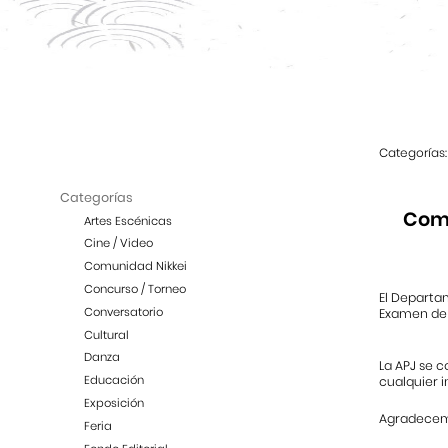
Categorías:
Categorías
Comu
Artes Escénicas
Cine / Video
Comunidad Nikkei
Concurso / Torneo
El Departa
Conversatorio
Examen de A
Cultural
Danza
La APJ se c
Educación
cualquier i
Exposición
Agradecemo
Feria