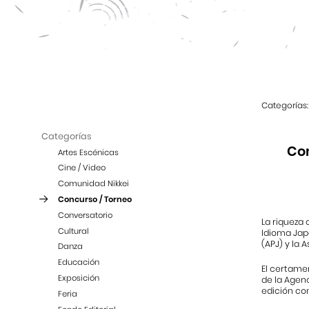
Categorías:
Categorías
Con
Artes Escénicas
Cine / Video
Comunidad Nikkei
Concurso / Torneo
Conversatorio
La riqueza 
Cultural
Idioma Jap
(APJ) y la
Danza
Educación
El certamen
Exposición
de la Agenc
edición con
Feria