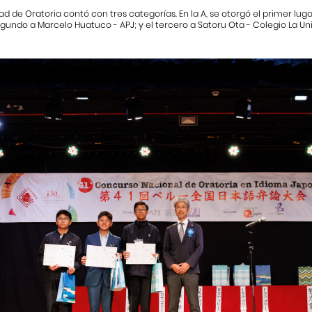
d de Oratoria contó con tres categorías. En la A, se otorgó el primer lug
egundo a Marcelo Huatuco - APJ; y el tercero a Satoru Ota - Colegio La Un