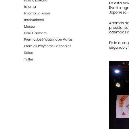
Fondo Editorial
En esta edi
Idioma
Ryo Ito, ag
Japonesa - 
Idioma Japonés
Institucional
Además de 
Museo
presidente 
ademaás de 
Perú Ganbare
Premio José Watanabe Varas
En la categ
Premios Proyectos Editoriales
segundo y 
Salud
Taller