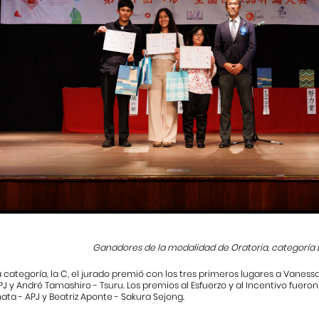
Ganadores de la modalidad de Oratoria, categoría B
a categoría, la C, el jurado premió con los tres primeros lugares a Vaness
PJ y André Tamashiro - Tsuru. Los premios al Esfuerzo y al Incentivo fue
ta - APJ y Beatriz Aponte - Sakura Sejong.