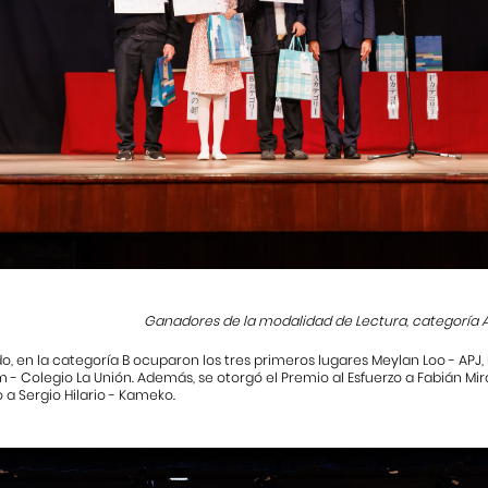
Ganadores de la modalidad de Lectura, categoría A
do, en la categoría B ocuparon los tres primeros lugares Meylan Loo - APJ, 
 - Colegio La Unión. Además, se otorgó el Premio al Esfuerzo a Fabián Mir
o a Sergio Hilario - Kameko.