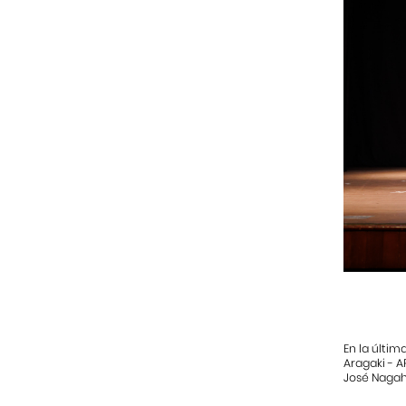
En la últim
Aragaki - A
José Nagaha