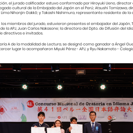
ción, el jurado calificador estuvo conformado por Hiroyuki Ueno, director
regado cultural de la Embajada del Japón en el Perú; Atsushi Tomizawa, d
Lima Nihonjin Gakkō; y Takashi Nishimura, representante residente de la o
los miembros del jurado, estuvieron presentes el embajador del Japón,
de la APJ, Juan Carlos Nakasone; la directora del Dpto. de Difusión del I
directivos e invitados.
oría A de la modalidad de Lectura, se designó como ganador a Ángel Guerr
tercer lugar lo acompañaron Miyuki Pérez - APJ, y Ryu Nakamoto - Colegi