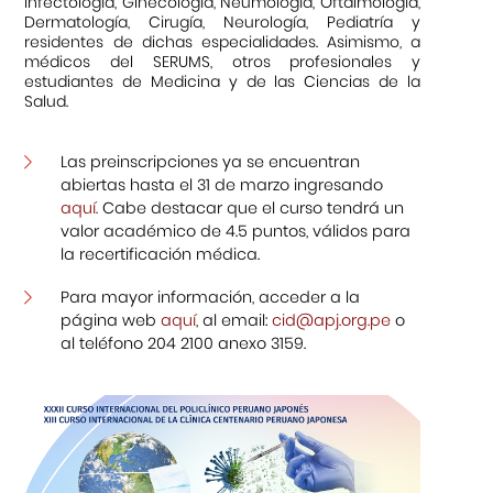
Infectología, Ginecología, Neumología, Oftalmología,
Dermatología, Cirugía, Neurología, Pediatría y
residentes de dichas especialidades. Asimismo, a
médicos del SERUMS, otros profesionales y
estudiantes de Medicina y de las Ciencias de la
Salud.
Las preinscripciones ya se encuentran
abiertas hasta el 31 de marzo ingresando
aquí
.
Cabe destacar que el curso tendrá un
valor académico de 4.5 puntos, válidos para
la recertificación médica.
Para mayor información, acceder a la
página web
aquí
, al email:
cid@apj.org.pe
o
al teléfono 204 2100 anexo 3159.