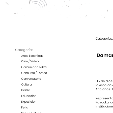
Categorías:
Categorías
Damas 
Artes Escénicas
Cine / Video
Comunidad Nikkei
Concurso / Torneo
Conversatorio
El 7 de di
Cultural
la Asociac
Ancianos D
Danza
Educación
Representa
Exposición
Kayookai a
institucion
Feria