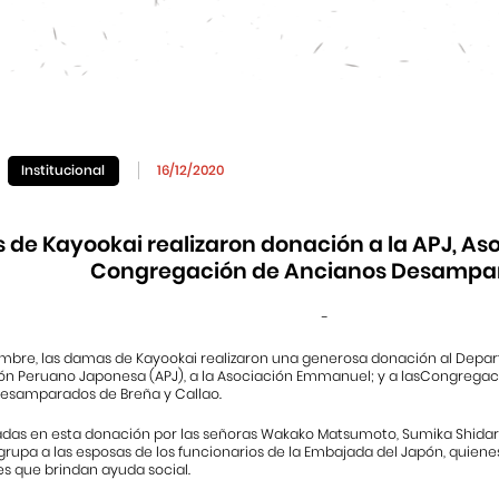
Institucional
16/12/2020
de Kayookai realizaron donación a la APJ, A
Congregación de Ancianos Desampa
-
cembre, las damas de Kayookai realizaron una generosa donación al Depar
ión Peruano Japonesa (APJ), a la Asociación Emmanuel; y a lasCongregac
esamparados de Breña y Callao.
das en esta donación por las señoras Wakako Matsumoto, Sumika Shidara
grupa a las esposas de los funcionarios de la Embajada del Japón, quien
es que brindan ayuda social.