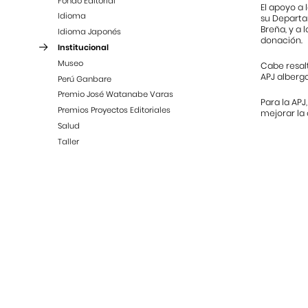
Fondo Editorial
El apoyo a 
Idioma
su Departam
Breña, y a 
Idioma Japonés
donación.
Institucional
Museo
Cabe resal
APJ alberg
Perú Ganbare
Premio José Watanabe Varas
Para la APJ
Premios Proyectos Editoriales
mejorar la 
Salud
Taller