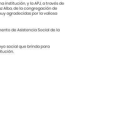
nstitución, y la APJ, a través de
uz Alba, de la congregación de
muy agradecidas por la valiosa
nto de Asistencia Social de la
oyo social que brinda para
itución.