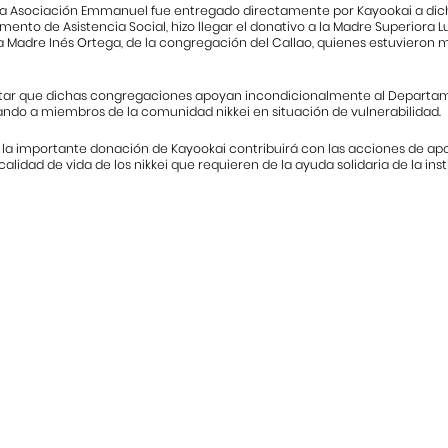
la Asociación Emmanuel fue entregado directamente por Kayookai a dicha i
ento de Asistencia Social, hizo llegar el donativo a la Madre Superiora L
la Madre Inés Ortega, de la congregación del Callao, quienes estuvieron 
tar que dichas congregaciones apoyan incondicionalmente al Departame
ando a miembros de la comunidad nikkei en situación de vulnerabilidad.
, la importante donación de Kayookai contribuirá con las acciones de ap
calidad de vida de los nikkei que requieren de la ayuda solidaria de la inst