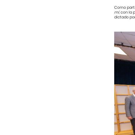
Como parte 
mí
, con la
dictado po