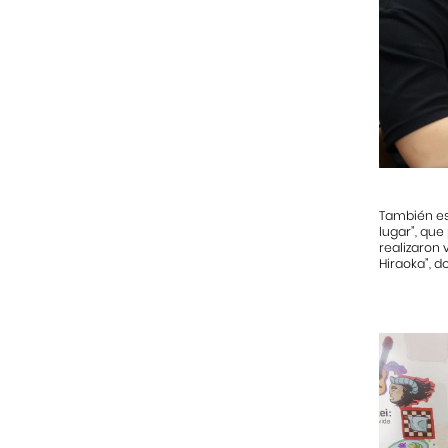
También est
lugar”, que
realizaron 
Hiraoka”, d