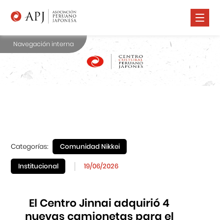
Navegación interna
Nosotros
Comunidad Nikkei
Promoción Cultural
Cursos
Salud
Categorías:
Comunidad Nikkei
Prensa
Institucional
19/06/2026
Contáctanos
El Centro Jinnai adquirió 4
nuevas camionetas para el