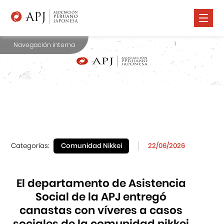
Navegación interna
Nosotros
Comunidad Nikkei
Promoción Cultural
Cursos
Salud
Categorías:
Comunidad Nikkei
22/06/2026
Prensa
Contáctanos
El departamento de Asistencia
Social de la APJ entregó
canastas con víveres a casos
sociales de la comunidad nikkei