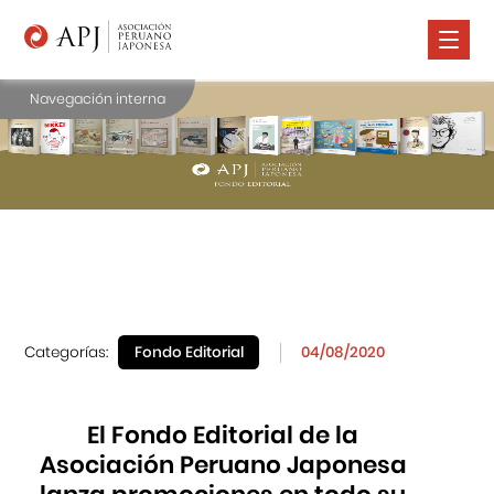
Navegación interna
Nosotros
Comunidad Nikkei
Promoción Cultural
Cursos
Salud
Prensa
Categorías:
Fondo Editorial
04/08/2020
Contáctanos
El Fondo Editorial de la
Asociación Peruano Japonesa