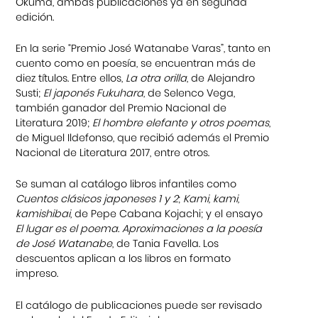
Okuma, ambas publicaciones ya en segunda
edición.
En la serie “Premio José Watanabe Varas”, tanto en
cuento como en poesía, se encuentran más de
diez títulos. Entre ellos,
La otra orilla
, de Alejandro
Susti;
El japonés Fukuhara
, de Selenco Vega,
también ganador del Premio Nacional de
Literatura 2019;
El hombre
elefante y otros poemas
,
de Miguel Ildefonso, que recibió además el Premio
Nacional de Literatura 2017, entre otros.
Se suman al catálogo libros infantiles como
Cuentos clásicos japoneses 1 y 2
;
Kami, kami,
kamishibai
, de Pepe Cabana Kojachi; y el ensayo
El lugar es el poema. Aproximaciones a la poesía
de José Watanabe
, de Tania Favella. Los
descuentos aplican a los libros en formato
impreso.
El catálogo de publicaciones puede ser revisado