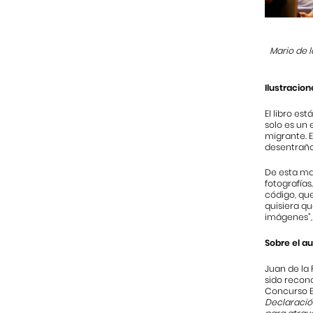
Mario de l
I
lustracion
El libro es
solo es un 
migrante. E
desentraña
De esta man
fotografías
código, que
quisiera qu
imágenes”, 
Sobre el au
Juan de la 
sido recono
Concurso El
Declaració