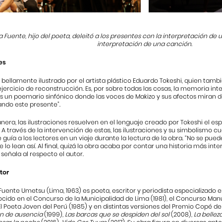
a Fuente, hijo del poeta, deleitó a los presentes con la interpretación de 
interpretación de una canción.
es
tá bellamente ilustrado por el artista plástico Eduardo Tokeshi, quien tamb
ejercicio de reconstrucción. Es, por sobre todas las cosas, la memoria in
s un poemario sinfónico donde las voces de Makizo y sus afectos miran d
ndo este presente”.
era, las ilustraciones resuelven en el lenguaje creado por Tokeshi el esp
. A través de la intervención de estas, las ilustraciones y su simbolismo 
 guía a los lectores en un viaje durante la lectura de la obra. “No se pued
e lo lean así. Al final, quizá la obra acaba por contar una historia más int
señala al respecto el autor.
tor
Fuente Umetsu (Lima, 1963) es poeta, escritor y periodista especializado
cido en el Concurso de la Municipalidad de Lima (1981), el Concurso Manu
 Poeta Joven del Perú (1985) y en distintas versiones del Premio Copé de
n de ausencia
(1999),
Las barcas que se despiden del sol
(2008),
La bellez