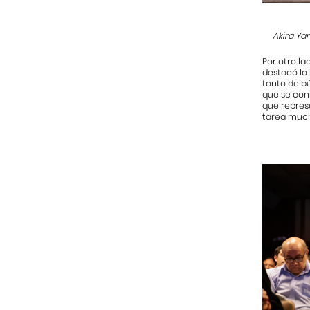
Akira Ya
Por otro la
destacó la 
tanto de b
que se conm
que represe
tarea mucha