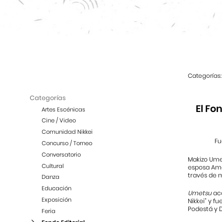
Categorías:
Categorías
El Fo
Artes Escénicas
Cine / Video
Comunidad Nikkei
Fu
Concurso / Torneo
Conversatorio
Makizo Umet
Cultural
esposa Amal
través de m
Danza
Educación
Umetsu
aca
Exposición
Nikkei” y f
Podestá y 
Feria