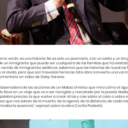
como verán, es una historia. No es solo un poemario, con un estilo y un leng
 de un inmigrante que puede ser cualquiera de las familias que ha existi
venido de inmigrantes asiáticos, sabemos que las historias de nuestras
 el olvido, pero que son travesías heroicas. Esta obra convierte una voz in
omentario en video de Daisy Saravia.
 observadora de las acciones de un Makizo Umetsu que mira cómo el a
lo lleva en un viaje que va a ser recogido y rescatado por la poesía. Na
palabra precisa, la que vuelve a crear otras y cae sobre el cielo o sobre e
es que nos salvan de la muerte, de la agonía, de la distancia, de cada via
ciaba la ausencia”, expresó sobre la obra Cecilia Podestá.