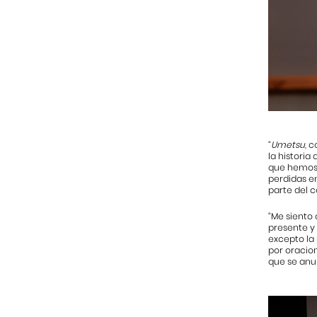
“
Umetsu
, 
la historia
que hemos 
perdidas en
parte del c
“Me siento
presente y 
excepto la 
por oracion
que se anun