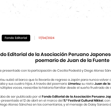
Fondo Editorial
17/04/2024
ndo Editorial de la Asociación Peruano Japone
poemario de Juan de la Fuente
e presentado con la participación de Cecilia Podestá y Diego Alonso Sán
su subió al barco que lo llevaría de regreso a Japón para nunca volver 
ia y sus cuatro hijos. A través del poemario
Umetsu
, su nieto
Juan de la
últiples voces, reescribe la historia familiar desde el sueño frustrado de 
ba de ser publicado por el
Fondo Editorial de la Asociación Peruano J
ue presentado el 12 de abril en el marco del
11.° Festival Cultural Nikkei
, con
Diego Alonso Sánchez en los comentarios, y el mensaje de Daisy Saravia 