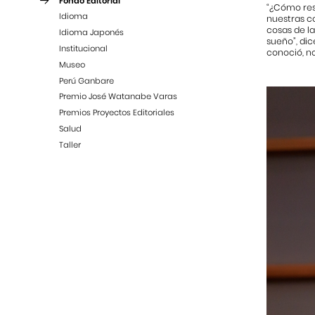
Fondo Editorial
“¿Cómo res
Idioma
nuestras co
cosas de la
Idioma Japonés
sueño”, dic
Institucional
conoció, n
Museo
Perú Ganbare
Premio José Watanabe Varas
Premios Proyectos Editoriales
Salud
Taller