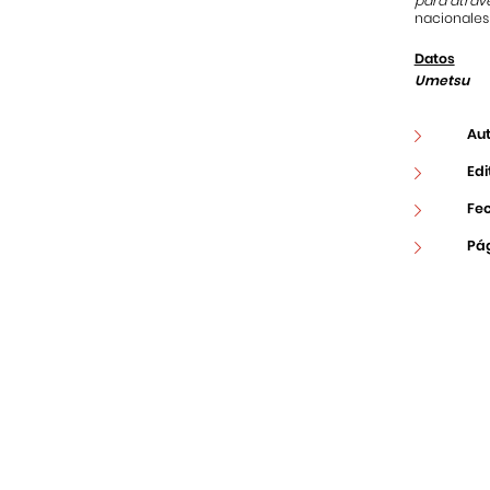
para atrav
nacionales 
Datos
Umetsu
Aut
Edi
Fec
Pá