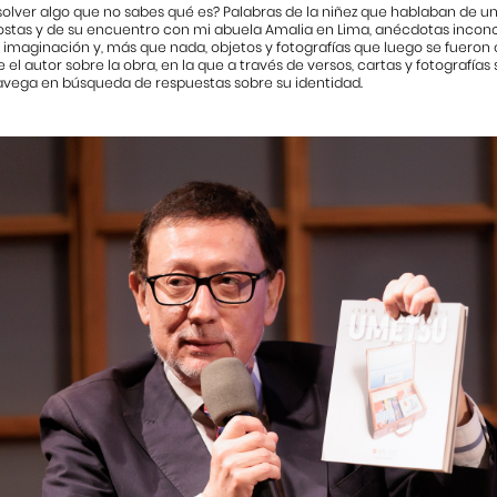
olver algo que no sabes qué es? Palabras de la niñez que hablaban de u
stas y de su encuentro con mi abuela Amalia en Lima, anécdotas inconclus
 imaginación y, más que nada, objetos y fotografías que luego se fueron
e el autor sobre la obra, en la que a través de versos, cartas y fotografía
avega en búsqueda de respuestas sobre su identidad.