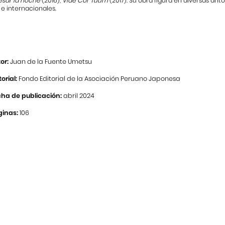
esar la noche
(2016),
Vide Cor Tuum
(2017). Su obra figura en diversas ant
e internacionales.
or:
Juan de la Fuente Umetsu
torial:
Fondo Editorial de la Asociación Peruano Japonesa
ha de publicación:
abril 2024
ginas:
106