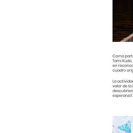
Como parte 
Tami Kudo, 
en reconoci
cuadro orig
La activida
valor de la
descubrien
esperanza”,