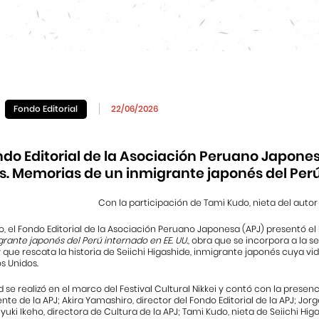
Fondo Editorial
22/06/2026
ndo Editorial de la Asociación Peruano Japones
s. Memorias de un inmigrante japonés del Perú
Con la participación de Tami Kudo, nieta del autor
nio, el Fondo Editorial de la Asociación Peruano Japonesa (APJ) presentó el 
rante japonés del Perú internado en EE. UU.
, obra que se incorpora a la s
 que rescata la historia de Seiichi Higashide, inmigrante japonés cuya vid
os Unidos.
d se realizó en el marco del Festival Cultural Nikkei y contó con la presen
nte de la APJ; Akira Yamashiro, director del Fondo Editorial de la APJ; Jorg
Miyuki Ikeho, directora de Cultura de la APJ; Tami Kudo, nieta de Seiichi H