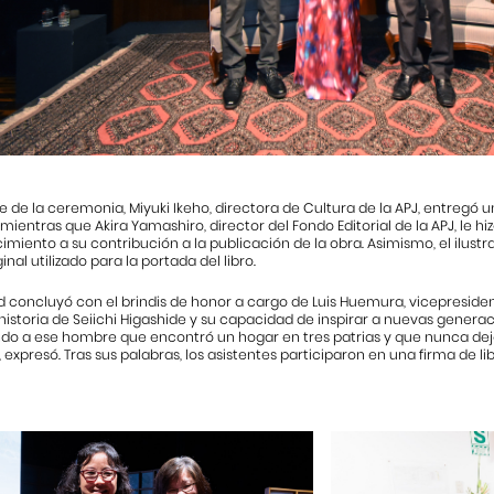
de la ceremonia, Miyuki Ikeho, directora de Cultura de la APJ, entregó 
mientras que Akira Yamashiro, director del Fondo Editorial de la APJ, le h
miento a su contribución a la publicación de la obra. Asimismo, el ilust
inal utilizado para la portada del libro.
d concluyó con el brindis de honor a cargo de Luis Huemura, vicepresiden
 historia de Seiichi Higashide y su capacidad de inspirar a nuevas generaci
do a ese hombre que encontró un hogar en tres patrias y que nunca dejó
 expresó. Tras sus palabras, los asistentes participaron en una firma de li