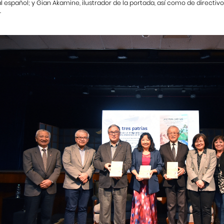
al español; y Gian Akamine, ilustrador de la portada, así como de directiv
.