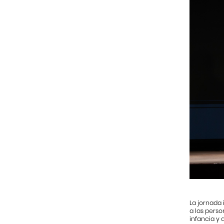
La jornada 
a las pers
infancia y 