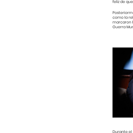
feliz de qu
Posteriorme
como la re
marcaron l
Guerra Mun
Durante el