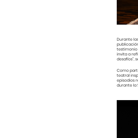
Durante las
publicación
testimonio
invita a re
desafíos”, s
Como parte 
teatral ins
episodios r
durante la