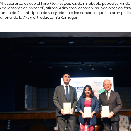
 “Mi esperanza es que el libro
Mis tres patrias
de mi abuelo pueda servir de 
de lectores en español”, afirmó. Asimismo, destacó las lecciones de for
iencia de Seiichi Higashide y agradeció a las personas que hicieron posibl
ditorial de la APJ y el traductor Yu Kumagai.