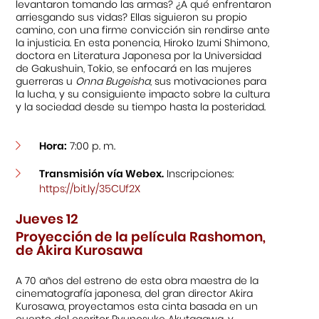
levantaron tomando las armas? ¿A qué enfrentaron
arriesgando sus vidas? Ellas siguieron su propio
camino, con una firme convicción sin rendirse ante
la injusticia. En esta ponencia, Hiroko Izumi Shimono,
doctora en Literatura Japonesa por la Universidad
de Gakushuin, Tokio, se enfocará en las mujeres
guerreras u
Onna
Bugeisha
, sus motivaciones para
la lucha, y su consiguiente impacto sobre la cultura
y la sociedad desde su tiempo hasta la posteridad.
Hora:
7:00 p. m.
Transmisión vía Webex.
Inscripciones:
https://bit.ly/35CUf2X
Jueves 12
Proyección de la película Rashomon,
de Akira Kurosawa
A 70 años del estreno de esta obra maestra de la
cinematografía japonesa, del gran director Akira
Kurosawa, proyectamos esta cinta basada en un
cuento del escritor Ryunosuke Akutagawa, y