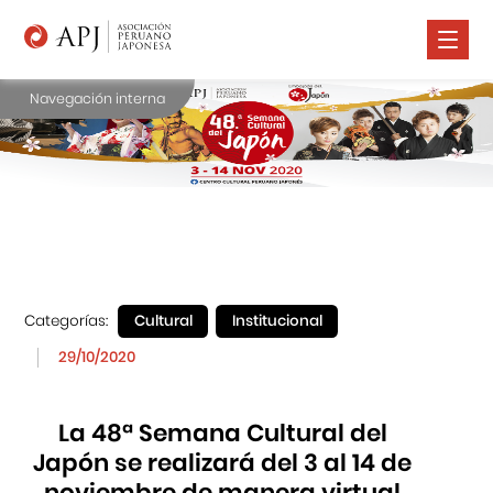
Navegación interna
Nosotros
Comunidad Nikkei
Promoción Cultural
Cursos
Salud
Categorías:
Cultural
Institucional
Prensa
29/10/2020
Contáctanos
La 48ª Semana Cultural del
Japón se realizará del 3 al 14 de
noviembre de manera virtual