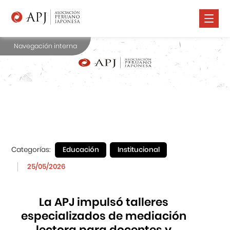
Navegación interna
Nosotros
Comunidad Nikkei
Promoción Cultural
Cursos
Salud
Categorías:
Educación
Institucional
Prensa
25/05/2026
Contáctanos
La APJ impulsó talleres
especializados de mediación
lectora para docentes y