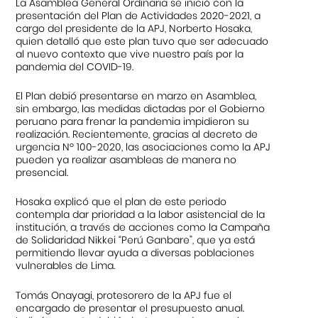
La Asamblea General Ordinaria se inició con la
presentación del Plan de Actividades 2020-2021, a
cargo del presidente de la APJ, Norberto Hosaka,
quien detalló que este plan tuvo que ser adecuado
al nuevo contexto que vive nuestro país por la
pandemia del COVID-19.
El Plan debió presentarse en marzo en Asamblea,
sin embargo, las medidas dictadas por el Gobierno
peruano para frenar la pandemia impidieron su
realización. Recientemente, gracias al decreto de
urgencia Nº 100-2020, las asociaciones como la APJ
pueden ya realizar asambleas de manera no
presencial.
Hosaka explicó que el plan de este periodo
contempla dar prioridad a la labor asistencial de la
institución, a través de acciones como la Campaña
de Solidaridad Nikkei “Perú Ganbare”, que ya está
permitiendo llevar ayuda a diversas poblaciones
vulnerables de Lima.
Tomás Onayagi, protesorero de la APJ fue el
encargado de presentar el presupuesto anual.