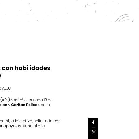
s con habilidades
i
 AELU.
APJ) realizó el pasado 13 de
oles
y
Caritas Felices
de la
, la iniciativa, solicitada por
ar apoyo asistencial a la