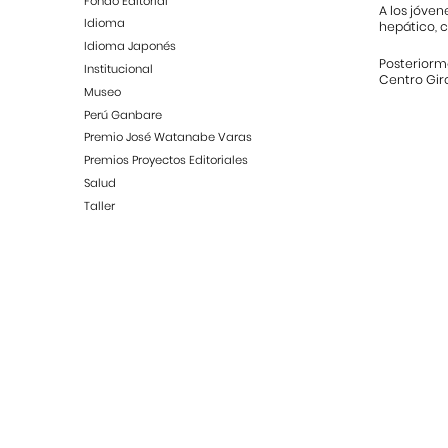
Fondo Editorial
A los jóven
Idioma
hepático, c
Idioma Japonés
Posteriorme
Institucional
Centro Gir
Museo
Perú Ganbare
Premio José Watanabe Varas
Premios Proyectos Editoriales
Salud
Taller