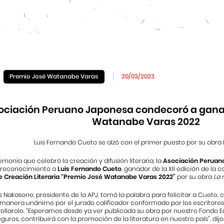
Premio José Watanabe Varas
20/03/2023
ociación Peruano Japonesa condecoró a gana
Watanabe Varas 2022
Luis Fernando Cueto se alzó con el primer puesto por su obra L
monia que celebró la creación y difusión literaria, la
Asociación Peruan
 reconocimiento a
Luis Fernando Cueto
, ganador de la XII edición de la
e Creación Literaria “Premio José Watanabe Varas 2022”
por su obra
La 
 Nakasone, presidente de la APJ, tomó la palabra para felicitar a Cueto,
 manera unánime por el jurado calificador conformado por los escritore
llarolo. “Esperamos desde ya ver publicada su obra por nuestro Fondo Edit
uros, contribuirá con la promoción de la literatura en nuestro país”, dijo