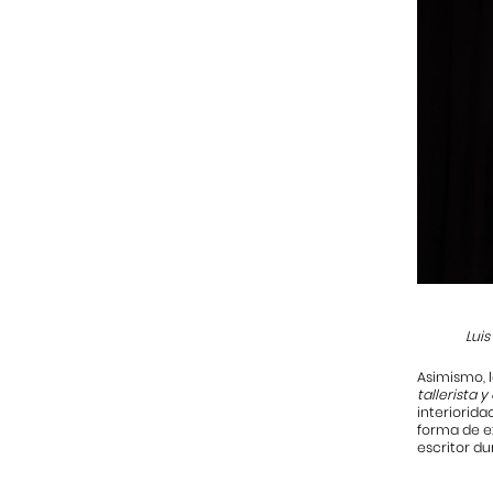
Lui
Asimismo, l
tallerista 
interiorida
forma de ex
escritor du