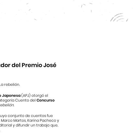
dor del Premio José
a rebelión.
o Japonesa
(APJ) otorgó el
 categoría Cuento del
Concurso
rebelión
.
 cuyo conjunto de cuentos fue
s Marco Martos, Karina Pacheco y
orial y difundir un trabajo que,
.