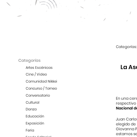
Categorías:
Categorías
La As
Artes Escénicas
Cine / Video
Comunidad Nikkei
Concurso / Torneo
Conversatorio
En una cere
Cultural
respectivo
Nacional d
Danza
Educación
Juan Carlos
Exposición
elegido de
Giovanna Po
Feria
estamos seg