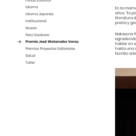
Fondo Editorial
Idioma
En la mism
años. “Es p
Idioma Japonés
literatura
Institucional
poeta y ges
Museo
Nakasone f
Perú Ganbare
agradecido 
Premio José Watanabe Varas
hablar en e
hasta una d
Premios Proyectos Editoriales
Escribo sob
Salud
Taller