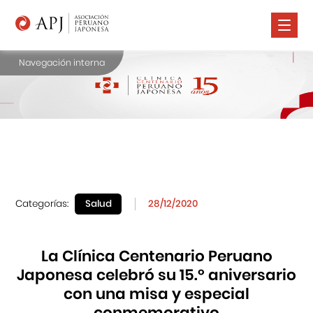
Navegación interna
Nosotros
Comunidad Nikkei
Promoción Cultural
Cursos
Salud
Categorías:
Salud
28/12/2020
Prensa
Contáctanos
La Clínica Centenario Peruano
Japonesa celebró su 15.º aniversario
con una misa y especial
conmemorativo