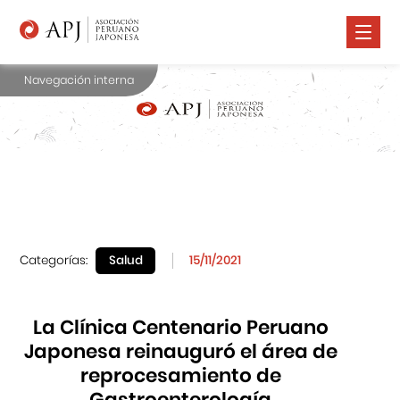
Navegación interna
Nosotros
Comunidad Nikkei
Promoción Cultural
Cursos
Salud
Categorías:
Salud
15/11/2021
Prensa
Contáctanos
La Clínica Centenario Peruano
Japonesa reinauguró el área de
reprocesamiento de
Gastroenterología