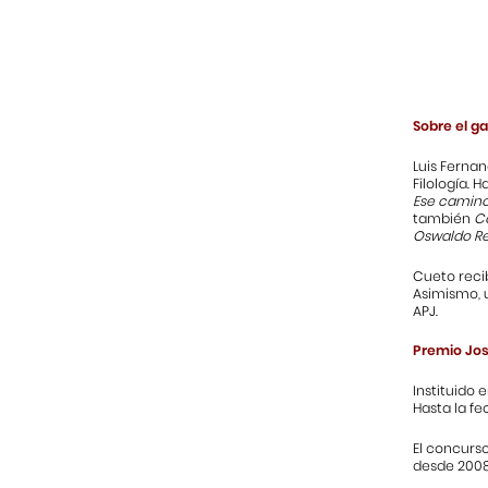
Sobre el g
Luis Ferna
Filología. 
Ese camino
también
C
Oswaldo R
Cueto recib
Asimismo, u
APJ.
Premio Jo
Instituido 
Hasta la fe
El concurs
desde 2008,