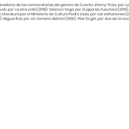
anadores de las convocatorias del género de Cuento Jhemy Tineo, por
Lo
usti, por
La otra orilla
(2018); Selenco Vega, por
El japonés Fukuhara
(2016)
 Literatura por el Ministerio de Cultura Pedro Llosa, por
Las visitaciones
(2
); Miguel Ruiz, por
Un nombre distinto
(2010); Pilar Dughi, por
Ave de la no