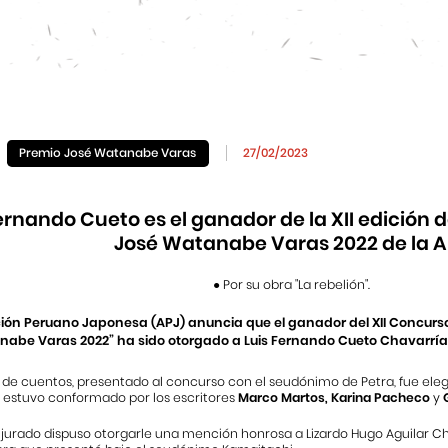
Premio José Watanabe Varas
27/02/2023
ernando Cueto es el ganador de la XII edición 
José Watanabe Varas 2022 de la 
● Por su obra "La rebelión".
ión Peruano Japonesa (APJ) anuncia que el ganador del XII Concurs
abe Varas 2022” ha sido otorgado a Luis Fernando Cueto Chavarría,
o de cuentos, presentado al concurso con el seudónimo de Petra, fue el
e estuvo conformado por los escritores
Marco Martos, Karina Pacheco
y
G
 jurado dispuso otorgarle una mención honrosa a Lizardo Hugo Aguilar C