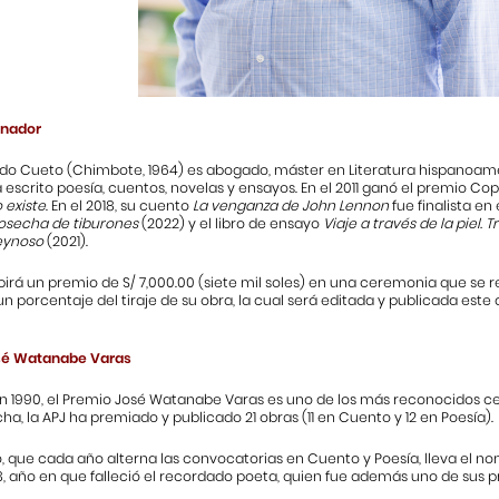
anador
ndo Cueto (Chimbote, 1964) es abogado, máster en Literatura hispanoa
Ha escrito poesía, cuentos, novelas y ensayos. En el 2011 ganó el premio C
 existe
. En el 2018, su cuento
La venganza de John Lennon
fue finalista en
osecha de tiburones
(2022) y el libro de ensayo
Viaje a través de la piel. 
eynoso
(2021).
irá un premio de S/ 7,000.00 (siete mil soles) en una ceremonia que se r
n porcentaje del tiraje de su obra, la cual será editada y publicada este a
sé Watanabe Varas
en 1990, el Premio José Watanabe Varas es uno de los más reconocidos cer
cha, la APJ ha premiado y publicado 21 obras (11 en Cuento y 12 en Poesía).
o, que cada año alterna las convocatorias en Cuento y Poesía, lleva el 
 año en que falleció el recordado poeta, quien fue además uno de sus pr