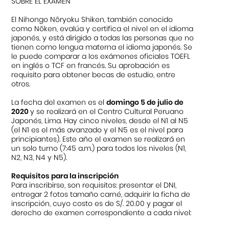
SOBRE EL EXAMEN
El Nihongo Nōryoku Shiken, también conocido
como Nōken, evalúa y certifica el nivel en el idioma
japonés, y está dirigido a todas las personas que no
tienen como lengua materna el idioma japonés. Se
le puede comparar a los exámenes oficiales TOEFL
en inglés o TCF en francés. Su aprobación es
requisito para obtener becas de estudio, entre
otros.
La fecha del examen es el
domingo 5 de julio de
2020
y se realizará en el Centro Cultural Peruano
Japonés, Lima. Hay cinco niveles, desde el N1 al N5
(el N1 es el más avanzado y el N5 es el nivel para
principiantes). Este año el examen se realizará en
un solo turno (7:45 a.m.) para todos los niveles (N1,
N2, N3, N4 y N5).
Requisitos para la inscripción
Para inscribirse, son requisitos: presentar el DNI,
entregar 2 fotos tamaño carné, adquirir la ficha de
inscripción, cuyo costo es de S/. 20.00 y pagar el
derecho de examen correspondiente a cada nivel: