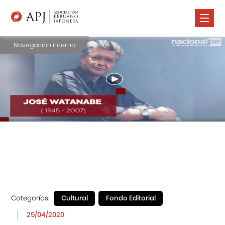
Navegación interna
Nosotros
Comunidad Nikkei
Promoción Cultural
Cursos
Salud
Prensa
Contáctanos
Categorías:
Cultural
Fondo Editorial
25/04/2020