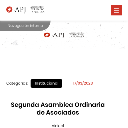
Navegación interna
Nosotros
Comunidad Nikkei
Promoción Cultural
Cursos
Salud
Categorías:
Institucional
17/03/2023
Prensa
Contáctanos
Segunda Asamblea Ordinaria
de Asociados
Virtual