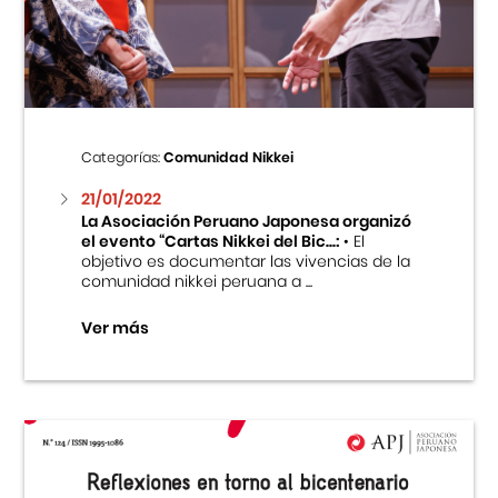
Centro Cultural Peruano Japonés
Cursos
Museo de la Inmigración Japonesa
Categorías:
Comunidad Nikkei
Fondo Editorial
21/01/2022
La Asociación Peruano Japonesa organizó
el evento “Cartas Nikkei del Bic...:
• El
Teatro Peruano Japonés
objetivo es documentar las vivencias de la
comunidad nikkei peruana a ...
Ver más