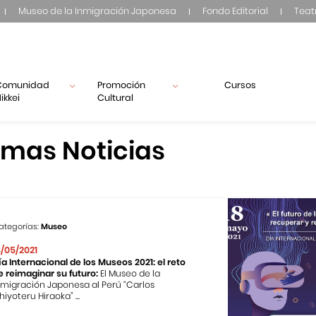
Museo de la Inmigración Japonesa
Fondo Editorial
Teat
Comunidad
Promoción
Cursos
ikkei
Cultural
imas Noticias
ategorías:
Museo
8/05/2021
ía Internacional de los Museos 2021: el reto
e reimaginar su futuro:
El Museo de la
nmigración Japonesa al Perú “Carlos
hiyoteru Hiraoka” ...