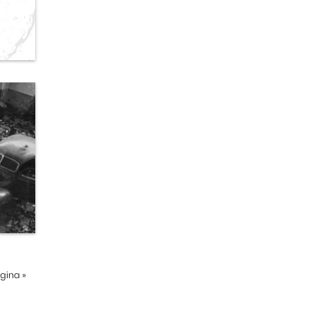
ágina
»