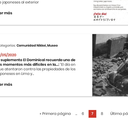
e japoneses al exterior
er más
ategorías:
Comunidad Nikkei, Museo
0/05/2020
l suplemento El Dominical recuerda uno de
os momentos más difíciles en la...:
“El día en
ue atentaron contra las propiedades de los
aponeses en Lima y...
er más
«
Primera página
...
6
7
8
Última p