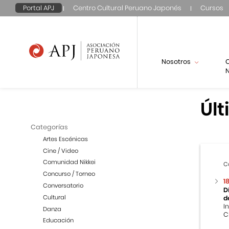
Portal APJ
Centro Cultural Peruano Japonés
Cursos
Nosotros
N
Últ
Categorías
Artes Escénicas
Cine / Video
Comunidad Nikkei
C
Concurso / Torneo
1
Conversatorio
D
Cultural
d
I
Danza
C
Educación