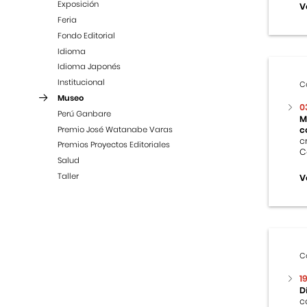
Exposición
V
Feria
Fondo Editorial
Idioma
Idioma Japonés
Institucional
C
Museo
0
Perú Ganbare
M
Premio José Watanabe Varas
c
c
Premios Proyectos Editoriales
C
Salud
Taller
V
C
1
D
c