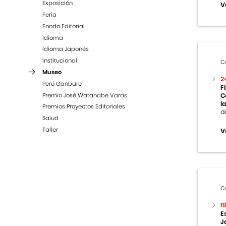
Exposición
V
Feria
Fondo Editorial
Idioma
Idioma Japonés
Institucional
C
Museo
2
Perú Ganbare
F
Premio José Watanabe Varas
C
la
Premios Proyectos Editoriales
d
Salud
Taller
V
C
1
E
J