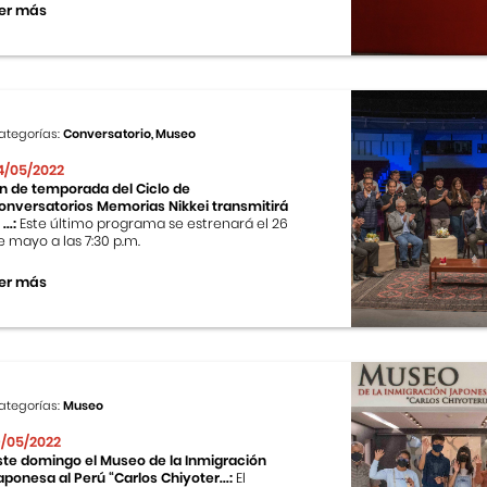
er más
ategorías:
Conversatorio, Museo
4/05/2022
in de temporada del Ciclo de
onversatorios Memorias Nikkei transmitirá
 ...:
Este último programa se estrenará el 26
e mayo a las 7:30 p.m.
er más
ategorías:
Museo
9/05/2022
ste domingo el Museo de la Inmigración
aponesa al Perú “Carlos Chiyoter...:
El