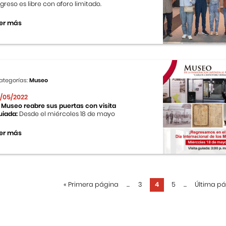
ngreso es libre con aforo limitado.
er más
ategorías:
Museo
2/05/2022
l Museo reabre sus puertas con visita
uiada:
Desde el miércoles 18 de mayo
er más
«
Primera página
...
3
4
5
...
Última p