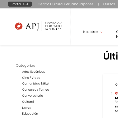
Portal APJ
Centro Cultural Peruano Japonés
Cursos
Nosotros
N
Últ
Categorías
Artes Escénicas
Cine / Video
Comunidad Nikkei
C
Concurso / Torneo
0
Conversatorio
M
Cultural
“
i
Danza
d
Educación