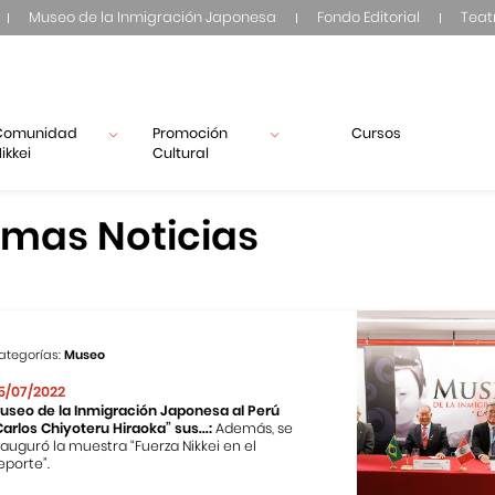
Museo de la Inmigración Japonesa
Fondo Editorial
Teat
Comunidad
Promoción
Cursos
ikkei
Cultural
imas Noticias
ategorías:
Museo
5/07/2022
useo de la Inmigración Japonesa al Perú
Carlos Chiyoteru Hiraoka” sus...:
Además, se
nauguró la muestra “Fuerza Nikkei en el
eporte”.