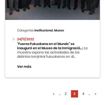
Categorías:
Institucional, Museo
24/11/2022
“Fuerza Fukuokana en el Mundo” se
inauguró en el Museo de la Inmigració...:
La
muestra expone las actividades de los
distintos kenjinkai fukuokanos en di...
Ver más
«
...
2
3
4
...
»