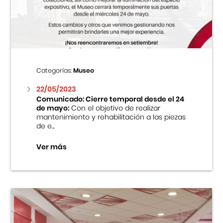
Centro Cultural Peruano Japonés
Cursos
Museo de la Inmigración Japonesa
Categorías:
Museo
Fondo Editorial
22/05/2023
Comunicado: Cierre temporal desde el 24
de mayo:
Con el objetivo de realizar
Teatro Peruano Japonés
mantenimiento y rehabilitación a las piezas
de e...
Ver más