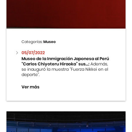
Centro Cultural Peruano Japonés
Cursos
Museo de la Inmigración Japonesa
Categorías:
Museo
Fondo Editorial
05/07/2022
Museo de la Inmigración Japonesa al Perú
“Carlos Chiyoteru Hiraoka” sus...:
Además,
Teatro Peruano Japonés
se inauguró la muestra “Fuerza Nikkei en el
deporte”.
Ver más