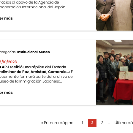
racias al apoyo de la Agencia de
ooperación Internacional del Japón.
er más
ategorías:
Institucional, Museo
3/10/2023
a APJ recibió una réplica del Tratado
reliminar de Paz, Amistad, Comercio...:
El
ocumento formará parte del archivo del
useo de la Inmigración Japonesa...
er más
«
Primera página
1
2
3
...
Última p