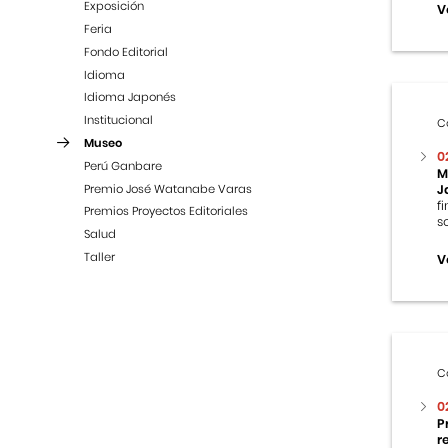
Exposición
V
Feria
Fondo Editorial
Idioma
Idioma Japonés
Institucional
C
Museo
0
Perú Ganbare
M
Premio José Watanabe Varas
J
f
Premios Proyectos Editoriales
s
Salud
Taller
V
C
0
P
r