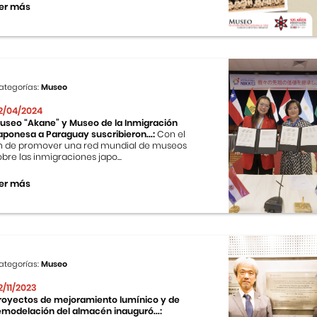
er más
ategorías:
Museo
2/04/2024
useo “Akane” y Museo de la Inmigración
aponesa a Paraguay suscribieron...:
Con el
in de promover una red mundial de museos
obre las inmigraciones japo...
er más
ategorías:
Museo
2/11/2023
royectos de mejoramiento lumínico y de
emodelación del almacén inauguró...: