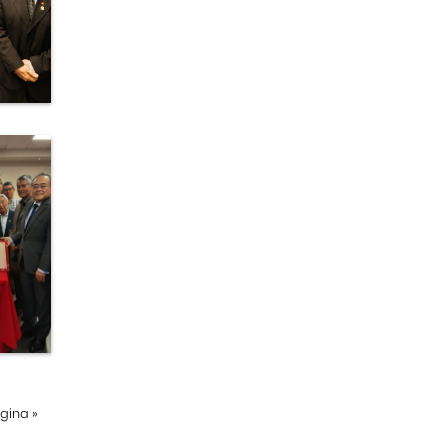
ágina
»