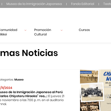
Museo de la Inmigración Japonesa
Fondo Editorial
Teat
Comunidad
Promoción
Cursos
ikkei
Cultural
imas Noticias
ategorías:
Museo
3/11/2024
useo de la Inmigración Japonesa al Perú
Carlos Chiyoteru Hiraoka” rea...:
El jueves 21
e noviembre a las 7:00 p. m. en el auditorio
nnai.