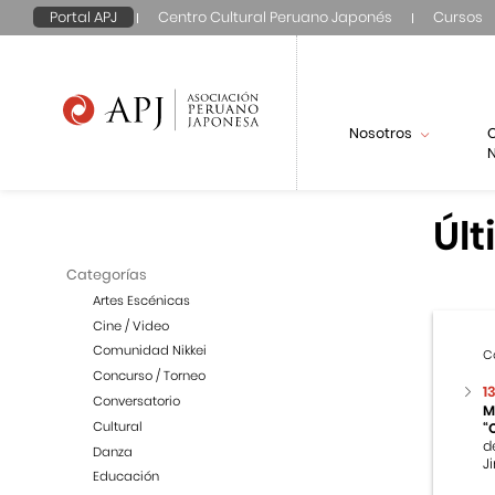
Portal APJ
Centro Cultural Peruano Japonés
Cursos
Nosotros
N
Últ
Categorías
Artes Escénicas
Cine / Video
Comunidad Nikkei
C
Concurso / Torneo
1
Conversatorio
M
Cultural
“
d
Danza
Ji
Educación