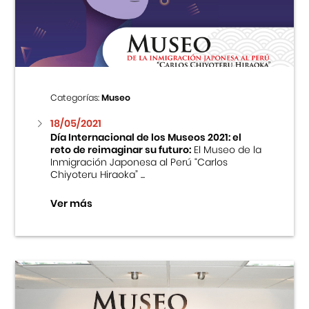
Centro Cultural Peruano Japonés
Cursos
Museo de la Inmigración Japonesa
Categorías:
Museo
Fondo Editorial
18/05/2021
Día Internacional de los Museos 2021: el
reto de reimaginar su futuro:
El Museo de la
Teatro Peruano Japonés
Inmigración Japonesa al Perú “Carlos
Chiyoteru Hiraoka” ...
Ver más