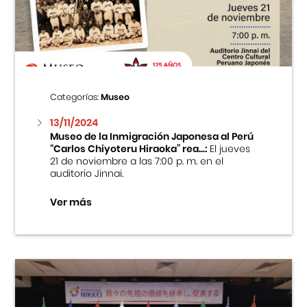
Centro Cultural Peruano Japonés
Cursos
Museo de la Inmigración Japonesa
Categorías:
Museo
Fondo Editorial
13/11/2024
Museo de la Inmigración Japonesa al Perú
“Carlos Chiyoteru Hiraoka” rea...:
El jueves
Teatro Peruano Japonés
21 de noviembre a las 7:00 p. m. en el
auditorio Jinnai.
Ver más