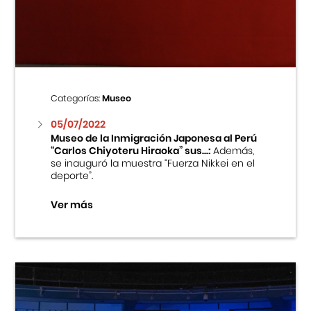
Centro Cultural Peruano Japonés
Cursos
Museo de la Inmigración Japonesa
Categorías:
Museo
Fondo Editorial
05/07/2022
Museo de la Inmigración Japonesa al Perú
“Carlos Chiyoteru Hiraoka” sus...:
Además,
Teatro Peruano Japonés
se inauguró la muestra “Fuerza Nikkei en el
deporte”.
Ver más