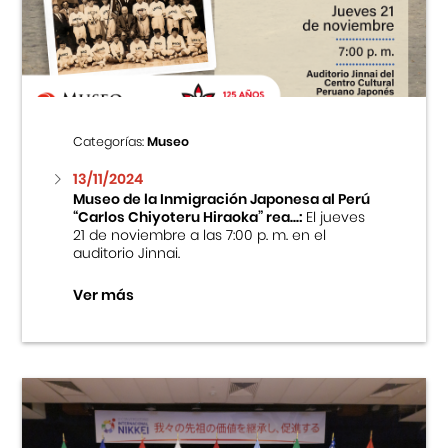
Centro Cultural Peruano Japonés
Cursos
Museo de la Inmigración Japonesa
Categorías:
Museo
Fondo Editorial
13/11/2024
Museo de la Inmigración Japonesa al Perú
“Carlos Chiyoteru Hiraoka” rea...:
El jueves
Teatro Peruano Japonés
21 de noviembre a las 7:00 p. m. en el
auditorio Jinnai.
Ver más