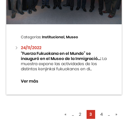
Categorías:
Institucional, Museo
24/11/2022
“Fuerza Fukuokana en el Mundo” se
inauguró en el Museo de la Inmigració...:
La
muestra expone las actividades de los
distintos kenjinkai fukuokanos en di...
Ver más
«
...
2
3
4
...
»