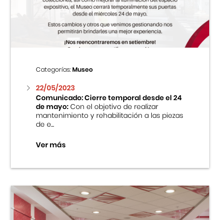
Centro Cultural Peruano Japonés
Cursos
Museo de la Inmigración Japonesa
Categorías:
Museo
Fondo Editorial
22/05/2023
Comunicado: Cierre temporal desde el 24
de mayo:
Con el objetivo de realizar
Teatro Peruano Japonés
mantenimiento y rehabilitación a las piezas
de e...
Ver más