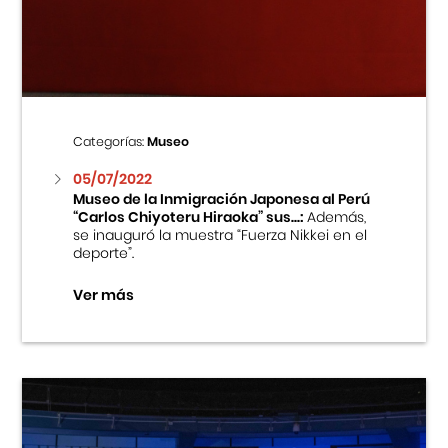
Centro Cultural Peruano Japonés
Cursos
Museo de la Inmigración Japonesa
Categorías:
Museo
Fondo Editorial
05/07/2022
Museo de la Inmigración Japonesa al Perú
“Carlos Chiyoteru Hiraoka” sus...:
Además,
Teatro Peruano Japonés
se inauguró la muestra “Fuerza Nikkei en el
deporte”.
Ver más