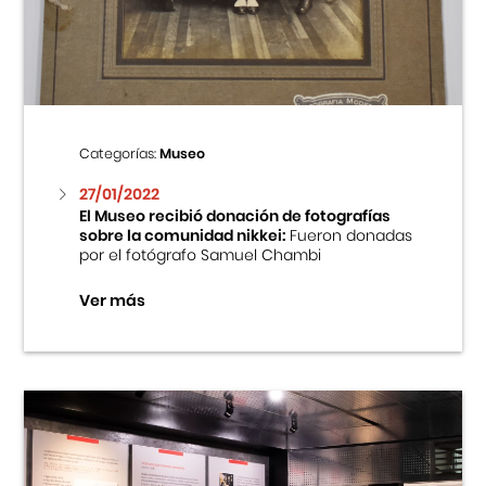
Centro Cultural Peruano Japonés
Cursos
Museo de la Inmigración Japonesa
Categorías:
Museo
Fondo Editorial
27/01/2022
El Museo recibió donación de fotografías
sobre la comunidad nikkei:
Fueron donadas
Teatro Peruano Japonés
por el fotógrafo Samuel Chambi
Ver más