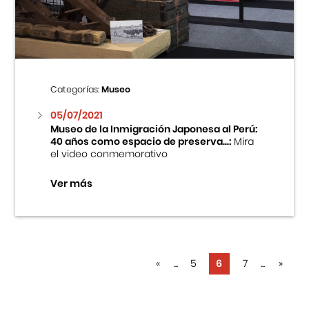
Categorías:
Museo
05/07/2021
Museo de la Inmigración Japonesa al Perú:
40 años como espacio de preserva...:
Mira
el video conmemorativo
Ver más
«
...
5
6
7
...
»