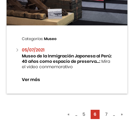
Categorías:
Museo
05/07/2021
Museo de la Inmigración Japonesa al Perú:
40 años como espacio de preserva...:
Mira
el video conmemorativo
Ver más
«
...
5
6
7
...
»