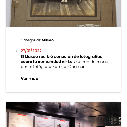
Centro Cultural Peruano Japonés
Cursos
Museo de la Inmigración Japonesa
Categorías:
Museo
Fondo Editorial
27/01/2022
El Museo recibió donación de fotografías
sobre la comunidad nikkei:
Fueron donadas
Teatro Peruano Japonés
por el fotógrafo Samuel Chambi
Ver más