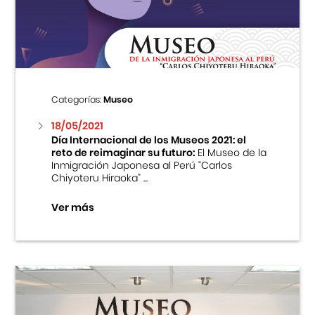
Centro Cultural Peruano Japonés
Cursos
Museo de la Inmigración Japonesa
Categorías:
Museo
Fondo Editorial
18/05/2021
Día Internacional de los Museos 2021: el
reto de reimaginar su futuro:
El Museo de la
Teatro Peruano Japonés
Inmigración Japonesa al Perú “Carlos
Chiyoteru Hiraoka” ...
Ver más