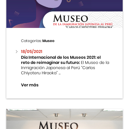
Centro Cultural Peruano Japonés
Cursos
Museo de la Inmigración Japonesa
Categorías:
Museo
Fondo Editorial
18/05/2021
Día Internacional de los Museos 2021: el
reto de reimaginar su futuro:
El Museo de la
Teatro Peruano Japonés
Inmigración Japonesa al Perú “Carlos
Chiyoteru Hiraoka” ...
Ver más