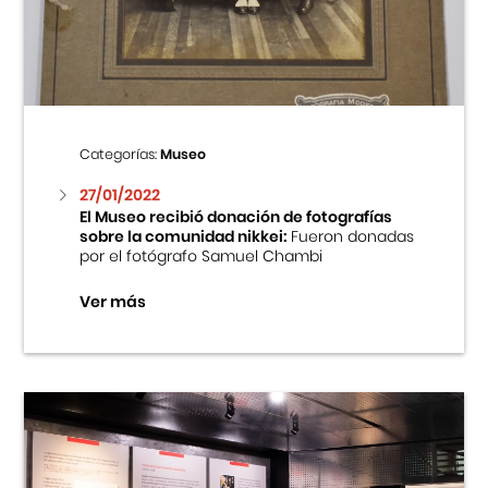
Centro Cultural Peruano Japonés
Cursos
Museo de la Inmigración Japonesa
Categorías:
Museo
Fondo Editorial
27/01/2022
El Museo recibió donación de fotografías
sobre la comunidad nikkei:
Fueron donadas
Teatro Peruano Japonés
por el fotógrafo Samuel Chambi
Ver más