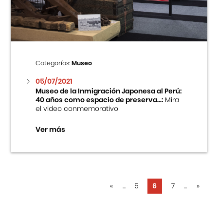
Categorías:
Museo
05/07/2021
Museo de la Inmigración Japonesa al Perú:
40 años como espacio de preserva...:
Mira
el video conmemorativo
Ver más
«
...
5
6
7
...
»