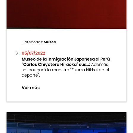
Centro Cultural Peruano Japonés
Cursos
Museo de la Inmigración Japonesa
Categorías:
Museo
Fondo Editorial
05/07/2022
Museo de la Inmigración Japonesa al Perú
“Carlos Chiyoteru Hiraoka” sus...:
Además,
Teatro Peruano Japonés
se inauguró la muestra “Fuerza Nikkei en el
deporte”.
Ver más