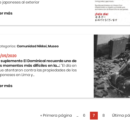
e japoneses al exterior
er más
ategorías:
Comunidad Nikkei, Museo
0/05/2020
l suplemento El Dominical recuerda uno de
os momentos más difíciles en la...:
“El día en
ue atentaron contra las propiedades de los
aponeses en Lima y...
er más
«
Primera página
...
6
7
8
Última p