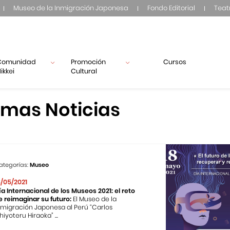
Museo de la Inmigración Japonesa
Fondo Editorial
Teat
Comunidad
Promoción
Cursos
ikkei
Cultural
imas Noticias
ategorías:
Museo
8/05/2021
ía Internacional de los Museos 2021: el reto
e reimaginar su futuro:
El Museo de la
nmigración Japonesa al Perú “Carlos
hiyoteru Hiraoka” ...