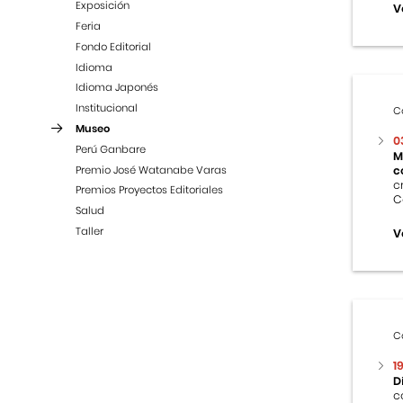
Exposición
V
Feria
Fondo Editorial
Idioma
Idioma Japonés
Institucional
C
Museo
0
Perú Ganbare
M
Premio José Watanabe Varas
c
c
Premios Proyectos Editoriales
C
Salud
Taller
V
C
1
D
c