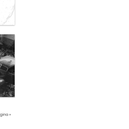
ágina
»