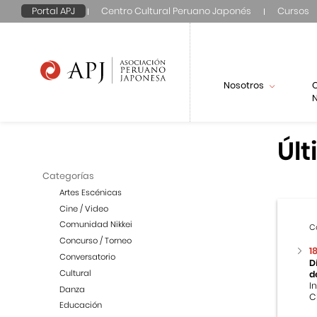
Portal APJ
Centro Cultural Peruano Japonés
Cursos
Nosotros
N
Últ
Categorías
Artes Escénicas
Cine / Video
Comunidad Nikkei
C
Concurso / Torneo
1
Conversatorio
D
Cultural
d
I
Danza
C
Educación