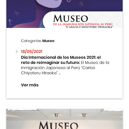
Centro Cultural Peruano Japonés
Cursos
Museo de la Inmigración Japonesa
Categorías:
Museo
Fondo Editorial
18/05/2021
Día Internacional de los Museos 2021: el
reto de reimaginar su futuro:
El Museo de la
Teatro Peruano Japonés
Inmigración Japonesa al Perú “Carlos
Chiyoteru Hiraoka” ...
Ver más