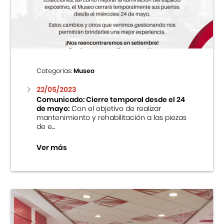
Centro Cultural Peruano Japonés
Cursos
Museo de la Inmigración Japonesa
Categorías:
Museo
Fondo Editorial
22/05/2023
Comunicado: Cierre temporal desde el 24
de mayo:
Con el objetivo de realizar
Teatro Peruano Japonés
mantenimiento y rehabilitación a las piezas
de e...
Ver más