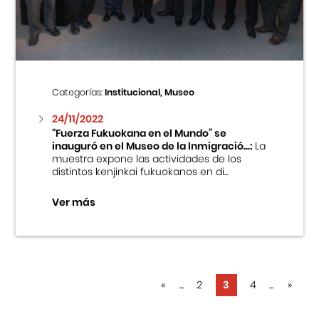
Categorías:
Institucional, Museo
24/11/2022
“Fuerza Fukuokana en el Mundo” se
inauguró en el Museo de la Inmigració...:
La
muestra expone las actividades de los
distintos kenjinkai fukuokanos en di...
Ver más
«
...
2
3
4
...
»