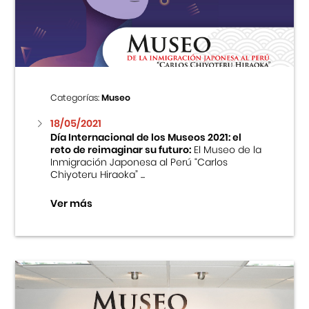
Centro Cultural Peruano Japonés
Cursos
Museo de la Inmigración Japonesa
Categorías:
Museo
Fondo Editorial
18/05/2021
Día Internacional de los Museos 2021: el
reto de reimaginar su futuro:
El Museo de la
Teatro Peruano Japonés
Inmigración Japonesa al Perú “Carlos
Chiyoteru Hiraoka” ...
Ver más